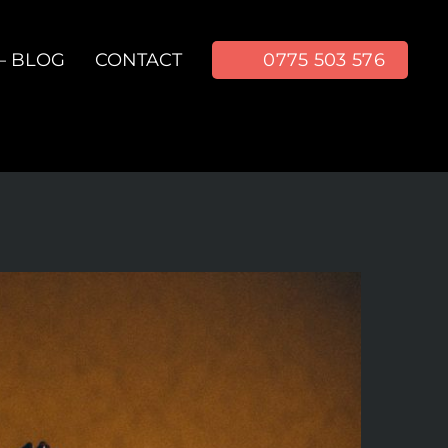
– BLOG
CONTACT
0775 503 576