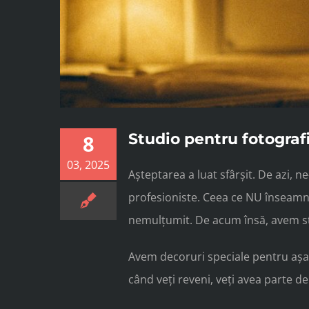
Studio pentru fotograf
8
03, 2025
Așteptarea a luat sfârșit. De azi, 
profesioniste. Ceea ce NU înseamnă
nemulțumit. De acum însă, avem stu
Avem decoruri speciale pentru așa c
când veți reveni, veți avea parte de