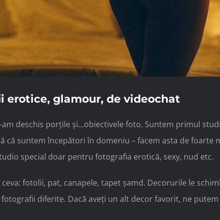
ii erotice, glamour, de videochat
ne-am deschis porțile și…obiectivele foto. Suntem primul stud
 că suntem începători în domeniu – facem asta de foarte mul
dio special doar pentru fotografia erotică, sexy, nud etc.
eva: fotolii, pat, canapele, tapet șamd. Decorurile le schim
 fotografii diferite. Dacă aveți un alt decor favorit, ne putem